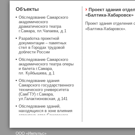
Объекты
›
Проект здания отде
«Балтика-Хабаровск»
Обследование Самарского
академического
Проект здания отделения
драматического театра
«Балтика-Хабаровск».
г.Самара, пл.Чапаева, д.1
Разработка проектной
документации – памятных
стел в Городах трудовой
доблести России
Обследование Самарского
академического театра оперы
и балета г.Самара,
пл. Куйбышева, д.1
Обследование здания
Самарского государственного
технического университета
(СамГТУ) г.Самара,
ул.Галактионовская, д.141
Обследование зданий,
находящихся в зоне влияния
строительства Самарского
метрополитена
Обследование фундаментов
здания Самарской хоральной
OOO «Импульс»