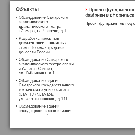
Объекты
›
Проект фундаментов
фабрики в г.Норильск
Обследование Самарского
академического
Проект фундаментов под о
драматического театра
г.Самара, пл.Чапаева, д.1
Разработка проектной
документации – памятных
стел в Городах трудовой
доблести России
Обследование Самарского
академического театра оперы
и балета г.Самара,
пл. Куйбышева, д.1
Обследование здания
Самарского государственного
технического университета
(СамГТУ) г.Самара,
ул.Галактионовская, д.141
Обследование зданий,
находящихся в зоне влияния
строительства Самарского
метрополитена
Обследование фундаментов
здания Самарской хоральной