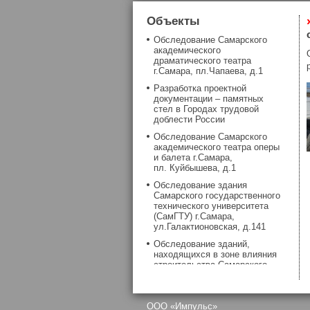
Объекты
Обследование Самарского
академического
драматического театра
г.Самара, пл.Чапаева, д.1
Разработка проектной
документации – памятных
стел в Городах трудовой
доблести России
Обследование Самарского
академического театра оперы
и балета г.Самара,
пл. Куйбышева, д.1
Обследование здания
Самарского государственного
технического университета
(СамГТУ) г.Самара,
ул.Галактионовская, д.141
Обследование зданий,
находящихся в зоне влияния
строительства Самарского
метрополитена
Обследование фундаментов
здания Самарской хоральной
OOO «Импульс»