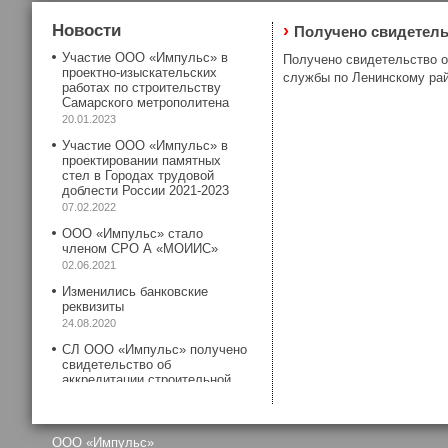
Новости
›
Получено свидетель
Участие ООО «Импульс» в
Получено свидетельство о
проектно-изыскательских
службы по Ленинскому рай
работах по строительству
Самарского метрополитена
20.01.2023
Участие ООО «Импульс» в
проектировании памятных
стел в Городах трудовой
доблести России 2021-2023
07.02.2022
ООО «Импульс» стало
членом СРО А «МОИИС»
02.06.2021
Изменились банковские
реквизиты
24.08.2020
СЛ ООО «Импульс» получено
свидетельство об
аккредитации строительной
лаборатории.
29.03.2019
Сотрудниками ООО
OOO «Импульс»